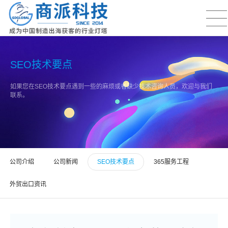
SEO技术要点
如果您在SEO技术要点遇到一些的麻烦或者缺少技术咨询人员，欢迎与我们
联系。
公司介绍
公司新闻
SEO技术要点
365服务工程
外贸出口资讯