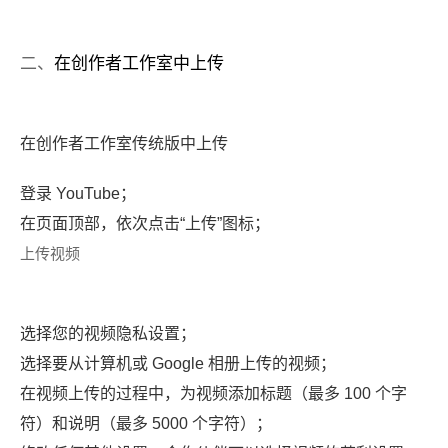
二、
在创作者工作室中上传
在创作者工作室传统版中上传
登录 YouTube；
在页面顶部，依次点击“上传”图标；
上传视频
选择您的
视频隐私设置；
选择要从计算机或 Google 相册上传的视频；
在视频上传的过程中，为视频添加标题（最多 100 个字
符）和说明（最多 5000 个字符）；