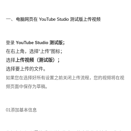
一、
电脑网页在 YouTube Studio 测试版上传视频
登录
YouTube Studio 测试版；
在右上角，选择“上传”图标；
选择
上传视频（测试版）；
选择要上传的文件。
如果您在选择好所有设置之前关闭上传流程，您的视频将在
视
频
页面中保存为草稿。
01添加基本信息