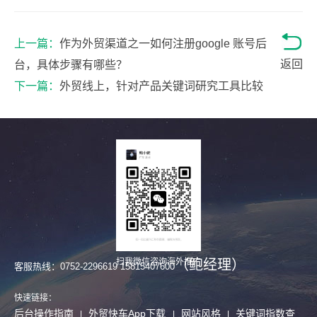
上一篇：
作为外贸渠道之一如何注册google 账号后
返回
台，具体步骤有哪些？
下一篇：
外贸线上，针对产品关键词研究工具比较
（鲍经理）
扫我微信咨询海外推广
客服热线：0752-2296619 15815407600
快速链接：
后台操作指南
外贸快车App下载
网站风格
关键词指数查
|
|
|