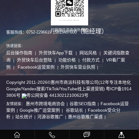
（鲍经理）
扫我微信咨询海外推广
客服热线：0752-2296619 15815407600
快速链接：
后台操作指南
外贸快车App下载
网站风格
关键词指数查
|
|
|
询
外贸快车后台登陆
功能价格
付款方式
VR看厂案
|
|
|
|
例
Facebook运营案例
外贸快车营业执照
|
|
|
Copyright 2011-2026©惠州市商派科技有限公司(12年专注本地化
Google/Yandex搜索/
TikTok/
YouTube线上渠道营销)
粤ICP备1914
3806号
粤公网安备 44130212100623号
惠州市跨境电商协会
谷歌SEO指南
Facebook运营
友情链接：
|
|
案例
Google推广运营案例
谷歌站长
Facebook受众分
|
|
|
析
站长统计
河源谷歌推广
惠州谷歌推广渠道
|
|
|
|