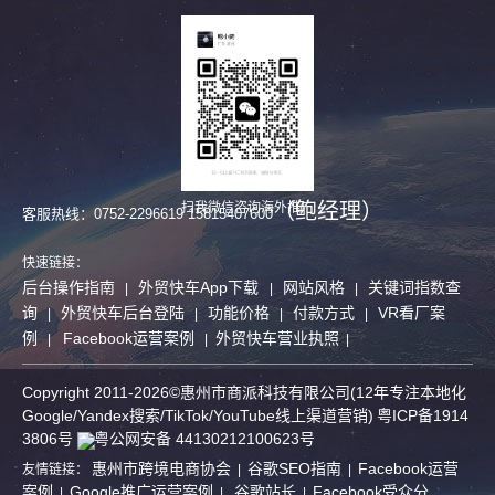
（鲍经理）
扫我微信咨询海外推广
客服热线：0752-2296619 15815407600
快速链接：
后台操作指南
外贸快车App下载
网站风格
关键词指数查
|
|
|
询
外贸快车后台登陆
功能价格
付款方式
VR看厂案
|
|
|
|
例
Facebook运营案例
外贸快车营业执照
|
|
|
Copyright 2011-2026©惠州市商派科技有限公司(12年专注本地化
Google/Yandex搜索/
TikTok/
YouTube线上渠道营销)
粤ICP备1914
3806号
粤公网安备 44130212100623号
惠州市跨境电商协会
谷歌SEO指南
Facebook运营
友情链接：
|
|
案例
Google推广运营案例
谷歌站长
Facebook受众分
|
|
|