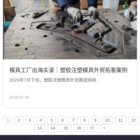
模具工厂出海实录｜塑胶注塑模具外贸拓客案例
2026年7月下旬，塑胶注塑模具外贸赛道持续...
2026-07-30
1
2
3
4
5
6
7
8
9
10
11
12
13
14
15
16
17
>