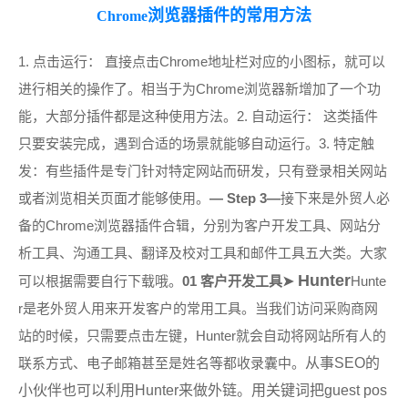
浏览器插件的常用方法
Chrome
1. 点击运行： 直接点击
Chrome
地址栏对应的小图标，就可以
进行相关的操作了。相当于为
Chrome
浏览器新增加了一个功
能，大部分插件都是这种使用方法。
2. 自动运行： 这类插件
只要安装完成，遇到合适的场景就能够自动运行。
3. 特定触
发：有些插件是专门针对特定网站而研发，只有登录相关网站
或者浏览相关页面才能够使用。
— Step 3—
接下来是外贸人必
备的
Chrome
浏览器插件合辑，分别为客户开发工具、网站分
析工具、沟通工具、翻译及校对工具和邮件工具五大类。大家
Hunter
可以根据需要自行下载哦。
01 客户开发工具
➤
Hunte
r
是老外贸人用来开发客户的常用工具。当我们访问采购商网
站的时候，只需要点击左键，
Hunter就会自动将网站所有人的
联系方式、电子邮箱甚至是姓名等都收录囊中。
从事SEO的
小伙伴也可以利用Hunter来做外链。用关键词把guest pos